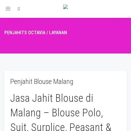
Toggle
navigation
PENJAHITS OCTAVIA
/
LAYANAN
Penjahit Blouse Malang
Jasa Jahit Blouse di
Malang – Blouse Polo,
Suit, Surplice, Peasant &